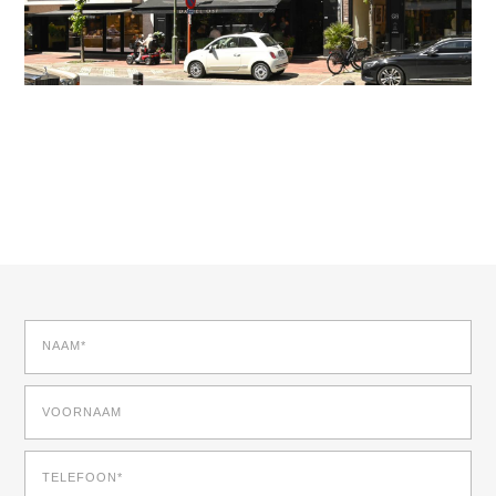
7705691
695 000 €
NAAM*
VOORNAAM
TELEFOON*