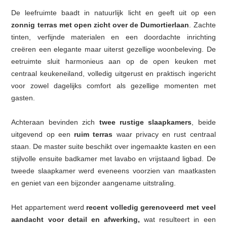
De leefruimte baadt in natuurlijk licht en geeft uit op een
zonnig terras met open zicht over de Dumortierlaan
. Zachte
tinten, verfijnde materialen en een doordachte inrichting
creëren een elegante maar uiterst gezellige woonbeleving. De
eetruimte sluit harmonieus aan op de open keuken met
centraal keukeneiland, volledig uitgerust en praktisch ingericht
voor zowel dagelijks comfort als gezellige momenten met
gasten.
Achteraan bevinden zich
twee rustige slaapkamers
, beide
uitgevend op een
ruim terras
waar privacy en rust centraal
staan. De master suite beschikt over ingemaakte kasten en een
stijlvolle ensuite badkamer met lavabo en vrijstaand ligbad. De
tweede slaapkamer werd eveneens voorzien van maatkasten
en geniet van een bijzonder aangename uitstraling.
Het appartement werd
recent volledig gerenoveerd met veel
aandacht voor detail en afwerking,
wat resulteert in een