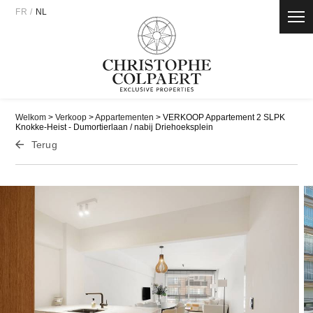
Panneau de gestion des cookies
FR
/
NL
Welkom
>
Verkoop
>
Appartementen
> VERKOOP Appartement 2 SLPK
Knokke-Heist - Dumortierlaan / nabij Driehoeksplein
Terug