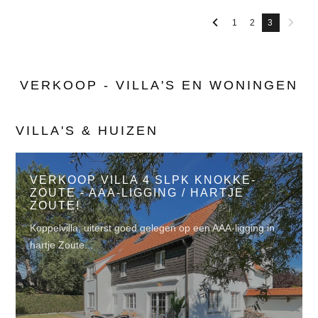
1
2
3
VERKOOP - VILLA'S EN WONINGEN
VILLA'S & HUIZEN
VERKOOP VILLA 4 SLPK KNOKKE-
ZOUTE - AAA-LIGGING / HARTJE
ZOUTE!
Koppelvilla, uiterst goed gelegen op een AAA-ligging in
hartje Zoute...