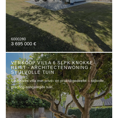
6000280
3 695 000 €
VERKOOP VILLA 6 SLPK KNOKKE-
HEIST - ARCHITECTENWONING /
STIJLVOLLE TUIN
Exclusieve villa met privé- en praktijkgedeelte – stijlvolle,
prachtig aangelegde tuin...