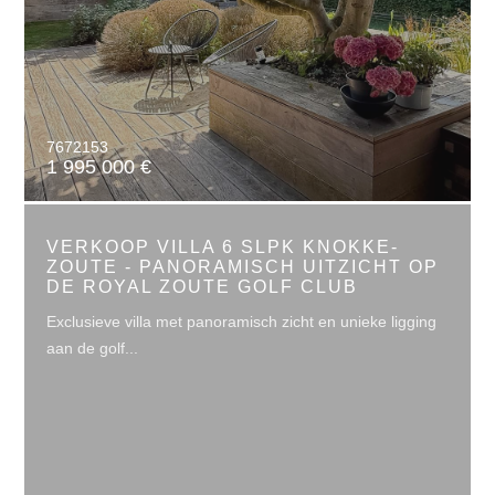
7672153
1 995 000 €
VERKOOP VILLA 6 SLPK KNOKKE-
ZOUTE - PANORAMISCH UITZICHT OP
DE ROYAL ZOUTE GOLF CLUB
Exclusieve villa met panoramisch zicht en unieke ligging
aan de golf...