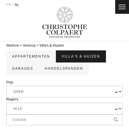
Panneau de gestion des cookies
FR
/
NL
Welkom
>
Verkoop
> Villa's & Huizen
APPARTEMENTEN
VILLA'S & HUIZEN
GARAGES
HANDELSPANDEN
Prijs
Regio's